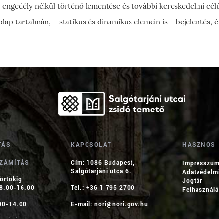
engedély nélkül történő lementése és további kereskedelmi célú f
blap tartalmán, – statikus és dinamikus elemein is – bejelentés, 
TÁS
KAPCSOLAT
HASZNOS
SZÁMÍTÁS
Cím: 1086 Budapest,
Impresszu
Salgótarjáni utca 6.
Adatvédelmi
törtökig
Jogtár
 8.00-16.00
Tel.: +36 1 795 2700
Felhasználás
00-14.00
E-mail:
nori@nori.gov.hu