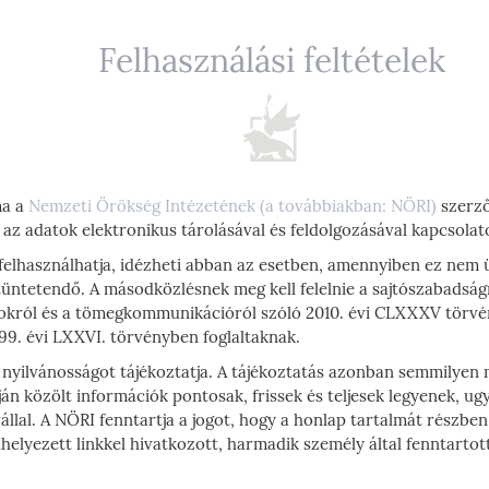
Felhasználási feltételek
ma a
Nemzeti Örökség Intézetének (a továbbiakban: NÖRI)
szerző
 az adatok elektronikus tárolásával és feldolgozásával kapcsolat
felhasználhatja, idézheti abban az esetben, amennyiben ez nem üz
üntetendő. A másodközlésnek meg kell felelnie a sajtószabadságr
sokról és a tömegkommunikációról szóló 2010. évi CLXXXV törvén
999. évi LXXVI. törvényben foglaltaknak.
a nyilvánosságot tájékoztatja. A tájékoztatás azonban semmilye
ján közölt információk pontosak, frissek és teljesek legyenek, 
állal. A NÖRI fenntartja a jogot, hogy a honlap tartalmát részb
helyezett linkkel hivatkozott, harmadik személy által fenntartot