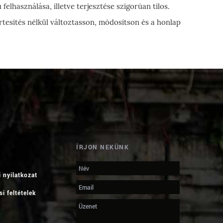
elhasználása, illetve terjesztése szigorúan tilos.
értesítés nélkül változtasson, módosítson és a honlap
ÍRJON NEKÜNK
m
 nyilatkozat
i feltételek