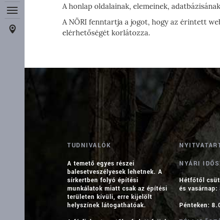
A honlap oldalainak, elemeinek, adatbázisának 
A NÖRI fenntartja a jogot, hogy az érintett we
elérhetőségét korlátozza.
TUDNIVALÓK
NYITVATAR
A temető egyes részei
NYÁRI IDŐ
balesetveszélyesek lehetnek. A
sírkertben folyó építési
Hétfőtől csü
munkálatok miatt csak az építési
és vasárnap:
területen kívüli, erre kijelölt
helyszínek látogathatóak.
Pénteken: 8.