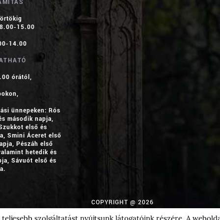
ÁMÍTÁS
törtökig
 8.00-15.00
00-14.00
ATHATÓ
.00 órától,
pokon,
llási ünnepeken: Rós
és második napja,
Szukkot első és
a, Smini Áceret első
apja, Pészáh első
valamint hetedik és
pja, Sávuót első és
a.
COPYRIGHT @ 2026
Design és Fejlesztés:
Make IT Online
teljesebb szolgáltatást nyújtsunk látogatóink részére. A webold