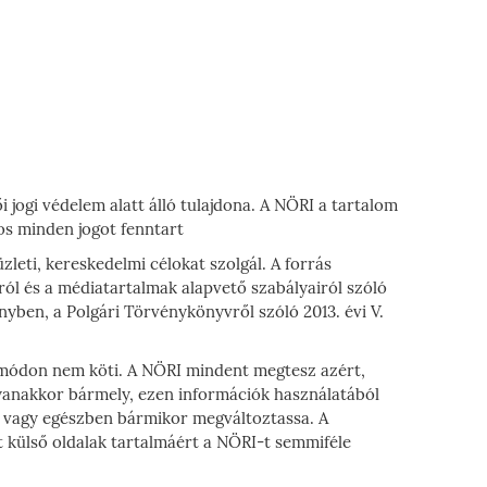
i jogi védelem alatt álló tulajdona. A NÖRI a tartalom
os minden jogot fenntart
leti, kereskedelmi célokat szolgál. A forrás
ól és a médiatartalmak alapvető szabályairól szóló
yben, a Polgári Törvénykönyvről szóló 2013. évi V.
n módon nem köti. A NÖRI mindent megtesz azért,
ugyanakkor bármely, ezen információk használatából
en vagy egészben bármikor megváltoztassa. A
t külső oldalak tartalmáért a NÖRI-t semmiféle