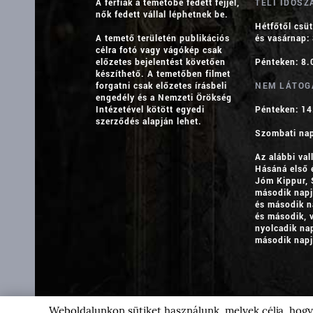
A férfiak a temetőbe fedett fejjel,
TÉLI IDŐSZ
nők fedett vállal léphetnek be.
Hétfőtől csü
A temető területén publikációs
és vasárnap:
célra fotó vagy vágókép csak
előzetes bejelentést követően
Pénteken: 8.
készíthető. A temetőben filmet
forgatni csak előzetes írásbeli
NEM LÁTOG
engedély és a Nemzeti Örökség
Intézetével kötött egyedi
Pénteken: 14
szerződés alapján lehet.
Szombati na
Az alábbi va
B
Hásáná első 
Jóm Kippur, 
második napj
és második n
T
és második, 
PJÁRA
nyolcadik na
második napj
E
Weboldalunkon sütiket használunk, melyek célja, hogy 