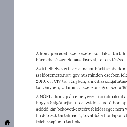
A honlap eredeti szerkezete, külalakja, tartal
bármely részének másolásával, terjesztésével,
Az itt elhelyezett tartalmakat bárki szabadon 
(zsidotemeto.nori.gov.hu) minden esetben felt
2010. évi CIV törvényben, a médiaszolgáltatá
törvényben, valamint a szerzői jogról szóló 1
A NÖRI a honlapján elhelyezett tartalmakkal 
hogy a Salgótarjáni utcai zsidó temető honlap
adódó kár bekövetkeztéért felelősséget nem v
hirdetések tartalmáért, továbbá a honlapon el
felelősség nem terheli.