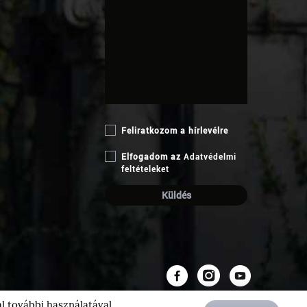
Feliratkozom a hírlevélre
Elfogadom az
Adatvédelmi
feltételeket
al további használatával