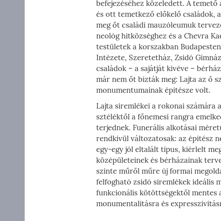
befejezéséhez közeledett. A temető 
és ott temetkező előkelő családok,
meg őt családi mauzóleumuk tervezé
neológ hitközséghez és a Chevra Kad
testületek a korszakban Budapesten
Intézete, Szeretetház, Zsidó Gimnázi
családok – a sajátját kivéve – bérhá
már nem őt bízták meg: Lajta az ő
monumentumainak építésze volt.
Lajta síremlékei a rokonai számára 
sztéléktől a főnemesi rangra emelk
terjednek. Funerális alkotásai mére
rendkívül változatosak: az építész
egy-egy jól eltalált típus, kiérlelt m
középületeinek és bérházainak terve
szinte műről műre új formai megoldás
felfogható zsidó síremlékek ideális 
funkcionális kötöttségektől mentes
monumentalitásra és expresszivitásr