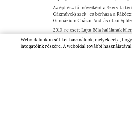
PJÁRA
Az építész fő műveiként a Szervita té
Gázművek) szék- és bérháza a Rákóczi út
Gimnázium Cházár András utcai épület
E
2010-re esett Lajta Béla halálának kil
egyetlen – a köztudatban a tervezőrő
Weboldalunkon sütiket használunk, melyek célja, hogy 
kiadásának negyvenedik évfordulója is
látogatóink részére. A weboldal további használatával
kisszámú terv, fotó, műtárgy vagy kéz
„Lajta Béla virtuális archívum” ennek
életműnek a fellelhető tárgyait, képi 
összegyűjteni, és egy jól áttekinthető
TOVÁBB A LAJT