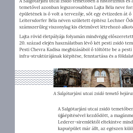
A Salgótarjáni utcai zsidó temetőben a historizmus és 
temetővel azonban legszorosabban Lajta Béla neve forro
épületének is ő volt a tervezője, sőt egy évtizeden át 
Leitersdorfer Béla néven született építész Lechner Öd
számszerűleg viszonylag kis életművet létrehozó alkotó
Lajta rövid életpályája folyamán mindvégig előszeretett
20. század elején használatban lévő két pesti zsidó tem
Pesti Chevra Kadisa megbízásából ő töltötte be a pesti 
infra-struktúrájának kiépítése, fenntartása és a földalat
A Salgótarjáni utcai zsidó temető bejára
A Salgótarjáni utcai zsidó temetőbe
újjáépítésével kezdődött, a magánme
Lederer-síremléktől eltekintve min
kapuépület már állt, az egészen kül