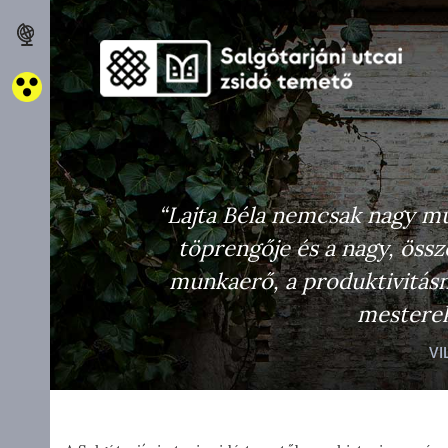
ATÁS
I
“Lajta Béla nemcsak nagy mű
P
töprengője és a nagy, össz
EZÉSI
munkaerő, a produktivitásn
SOK
mesterekk
Ő
VI
NETE
LÓGIA
ET,
ZET