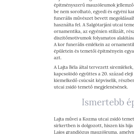
építményszerű mauzóleumok jellemző st
be nem sorolható, egyedi és egyéni k
funerális művészet bevett megoldásaih
használta fel. A Salgótarjáni utcai t
ornamentika, az egyénien stilizált, r
díszítőmotívumok folyamatos alakítás
A kor funerális emlékein az ornamentik
épületein és temetői építményein egy
azt.
A Lajta Béla által tervezett síremléke
kapcsolódó együttes a 20. század eleji
kiemelkedő csúcsát képviselik, részbe
utcai zsidó temető megjelenésének.
Ismertebb ép
B
Lajta művei a Kozma utcai zsidó temet
sírkertben is dolgozott, hiszen kis híj
Lajos grandiózus mauzóleuma, amelyne
T