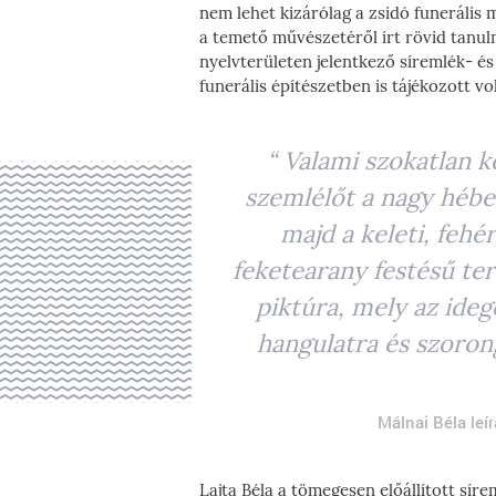
nem lehet kizárólag a zsidó funerális
a temető művészetéről írt rövid tanul
nyelvterületen jelentkező síremlék- é
funerális építészetben is tájékozott vol
“ Valami szokatlan k
szemlélőt a nagy héber
majd a keleti, fehé
feketearany festésű ter
piktúra, mely az ideg
hangulatra és szorong
Málnai Béla leír
Lajta Béla a tömegesen előállított sírem