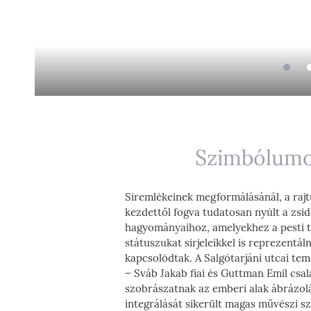
Szimbólumo
Síremlékeinek megformálásánál, a raj
kezdettől fogva tudatosan nyúlt a zsi
hagyományaihoz, amelyekhez a pesti t
státuszukat sírjeleikkel is reprezentá
kapcsolódtak. A Salgótarjáni utcai te
– Sváb Jakab fiai és Guttman Emil cs
szobrászatnak az emberi alak ábrázo
integrálását sikerült magas művészi s