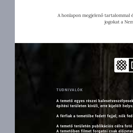
A honlapon megjelenő tartalommal és
jogokat a Nem
TUDNIVALÓK
A temető egyes részei balesetveszélyesek
építési területen kívüli, erre kijelölt hel
A férfiak a temetőbe fedett fejjel, nők fed
A temető területén publikációs célra fot
A temetőben filmet forgatni csak előzete